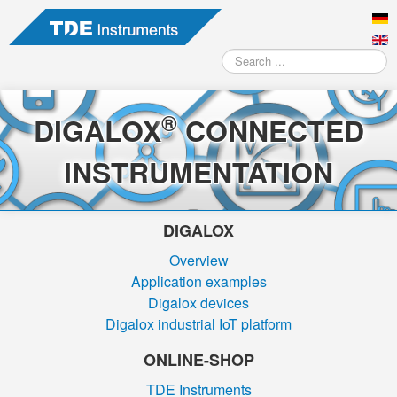
Search
...
®
DIGALOX
CONNECTED
INSTRUMENTATION
DIGALOX
Overview
Application examples
Digalox devices
Digalox industrial IoT platform
ONLINE-SHOP
TDE Instruments