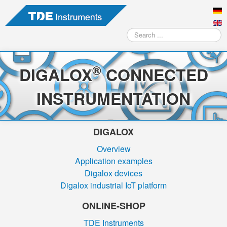
Search
...
®
DIGALOX
CONNECTED
INSTRUMENTATION
DIGALOX
Overview
Application examples
Digalox devices
Digalox industrial IoT platform
ONLINE-SHOP
TDE Instruments